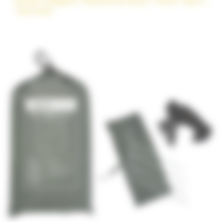
Accueil
»
Magasin
»
Materiel de camp
»
Tentes / Abris
»
Tarp 3x3m