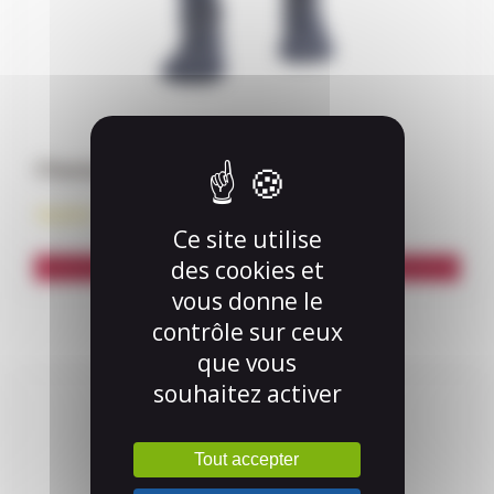
la
page
du
produit
Chaussette
16,50
€
Ce site utilise
des cookies et
Choix des options
vous donne le
contrôle sur ceux
que vous
souhaitez activer
Tout accepter