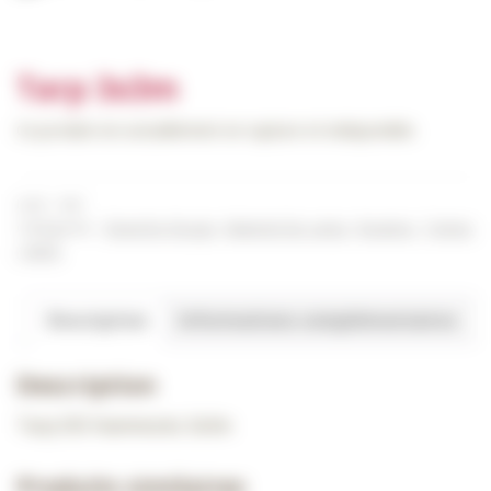
Tarp 3x3m
Ce produit est actuellement en rupture et indisponible.
UGS :
ND
Catégories :
Branche Rouge
,
Materiel de camp
,
Routiers
,
Tentes
/ Abris
Description
Informations complémentaires
Description
Tarp DD Hammocks 3x3m
Produits similaires