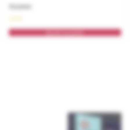
Dizainier
2,10
€
Ajouter au panier
SCOUTS DE DORAN
Toujours Prêts à Servir De Notre Mieux