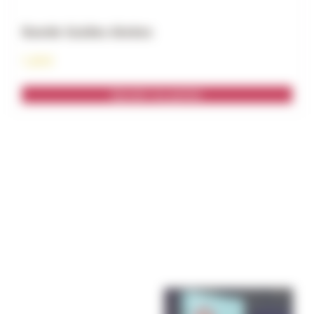
Bande Guides Ainées
1,20
€
Ajouter au panier
SCOUTS DE DORAN
Toujours Prêts à Servir De Notre Mieux