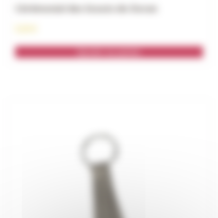
Cérémonial des Scouts de Doran
5,50
€
Ajouter au panier