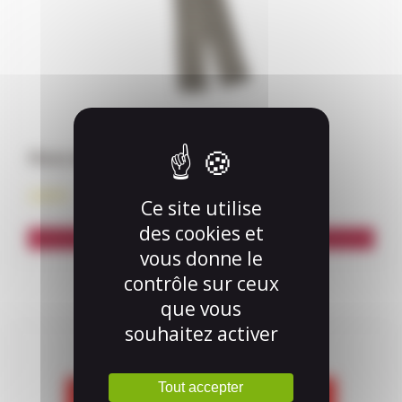
Flots Gris
2,50
€
Ce site utilise
des cookies et
Ajouter au panier
vous donne le
contrôle sur ceux
que vous
souhaitez activer
Tout accepter