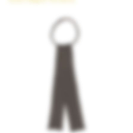
Accueil
»
Magasin
»
Flot Marron