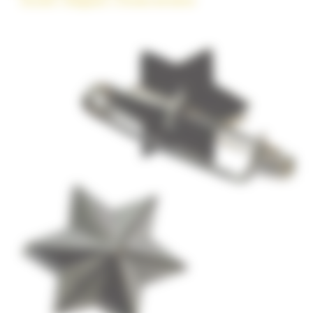
Accueil
»
Magasin
»
Étoiles de béret