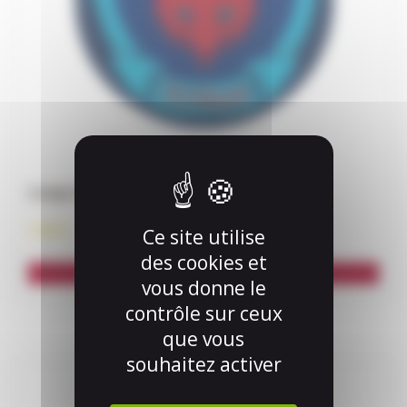
Loup de promesse
1,00
€
Ce site utilise
des cookies et
Ajouter au panier
vous donne le
contrôle sur ceux
que vous
souhaitez activer
Ce