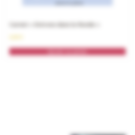
Carnet « Entrons dans la Ronde »
6,00
€
Ajouter au panier
SCOUTS DE DORAN
Toujours Prêts à Servir De Notre Mieux